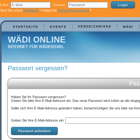
E-Mail:
Passwort:
Sind Sie schon
Registriert
? Haben Ihr
Passwort vergessen
?
VERZEICHNISSE
STARTSEITE
EVENTS
WÄDI
WÄDI ONLINE
INTERNET FÜR WÄDENSWIL
Passwort vergessen?
Pas
Haben Sie Ihr Passwort vergessen?
Geben Sie bitte Ihre E-Mail-Adresse ein. Das neue Passwort wird sofort an die ein
Sollte sich Ihre E-Mail-Adresse geändert haben, benachrichtigen Sie uns bitte via Kon
Geben Sie Ihre E-Mail-Adresse ein: